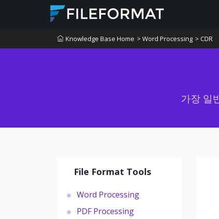
Knowledge Base Home
> Word Processing
> CDR
가장 일
File Format Tools
Word Processing
PDF Processing