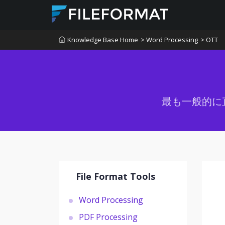
Knowledge Base Home
> Word Processing
> OTT
最も一般的に
File Format Tools
Word Processing
PDF Processing