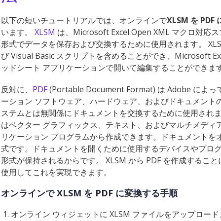
以下の短いチュートリアルでは、オンラインで
XLSM を PDF
います。
XLSM
は、Microsoft Excel Open XML マ
形式でデータを保存および交換するために使用されます。 XL
び Visual Basic スクリプトを含めることができ、Microsof
ッドシート アプリケーションで開いて編集することができま
反対に、
PDF
(Portable Document Format) は Ad
ーション ソフトウェア、ハードウェア、およびドキュメント
ステムとは無関係にドキュメントを交換するために使用されます
はベクター グラフィックス、テキスト、およびマルチメディ
リケーション プログラムから作成できます。ドキュメントを
式です。ドキュメントを開くために使用するデバイスやプロ
形式が保持されるからです。 XLSM から PDF を作成する
使用してこれを実現できます。
オンラインで XLSM を PDF に変換する手順
オンライン ウィジェットに XLSM ファイルをアップロー