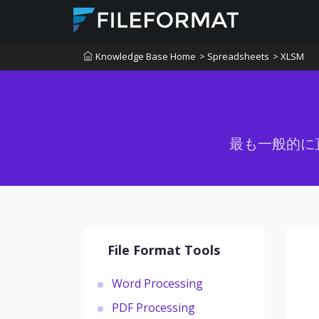
Knowledge Base Home
> Spreadsheets
> XLSM
最も一般的に
File Format Tools
Word Processing
PDF Processing