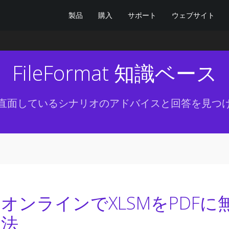
製品
購入
サポート
ウェブサイト
FileFormat 知識ベース
直面しているシナリオのアドバイスと回答を見つ
オンラインでXLSMをPDF
法