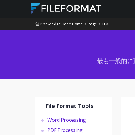
Knowledge Base Home
> Page
> TEX
最も一般的に
File Format Tools
Word Processing
PDF Processing