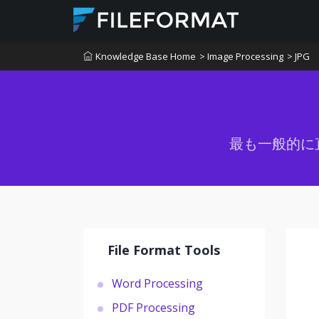
Knowledge Base Home
> Image Processing
> JPG
最も一般的に
File Format Tools
Word Processing
PDF Processing