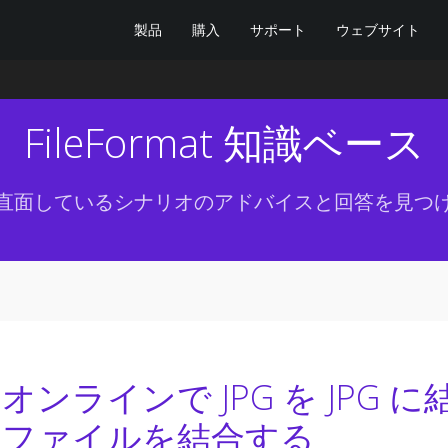
製品
購入
サポート
ウェブサイト
FileFormat 知識ベース
直面しているシナリオのアドバイスと回答を見つ
オンラインで JPG を JPG に
ファイルを結合する