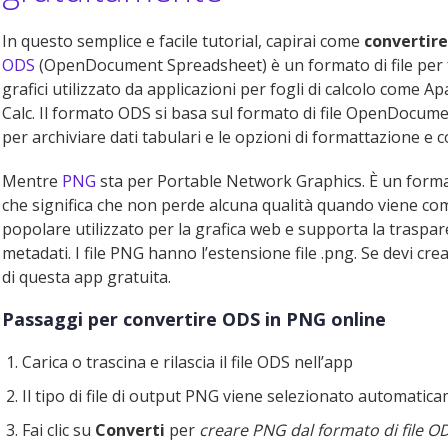
In questo semplice e facile tutorial, capirai come
convertir
ODS
(OpenDocument Spreadsheet) è un formato di file per fog
grafici utilizzato da applicazioni per fogli di calcolo come 
Calc. Il formato ODS si basa sul formato di file OpenDocume
per archiviare dati tabulari e le opzioni di formattazione e 
Mentre
PNG
sta per Portable Network Graphics. È un format
che significa che non perde alcuna qualità quando viene c
popolare utilizzato per la grafica web e supporta la traspar
metadati. I file PNG hanno l’estensione file .png. Se devi cr
di questa app gratuita.
Passaggi per convertire ODS in PNG online
Carica o trascina e rilascia il file ODS nell’app
Il tipo di file di output PNG viene selezionato automatic
Fai clic su
Converti
per
creare PNG dal formato di file O