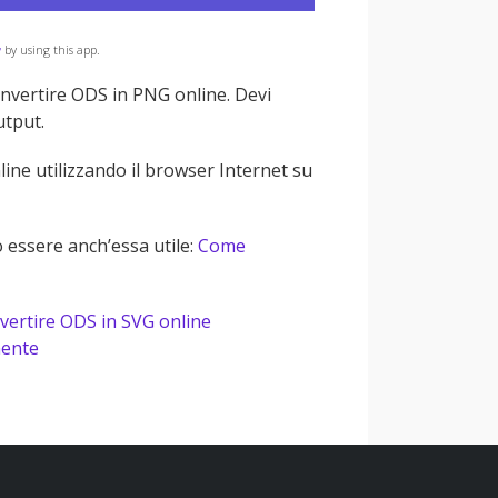
y
by using this app.
convertire ODS in PNG online. Devi
utput.
ine utilizzando il browser Internet su
 essere anch’essa utile:
Come
ertire ODS in SVG online
mente