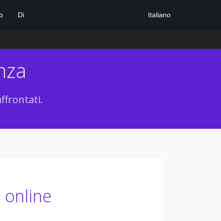
Italiano
b
Di
nza
ffrontati.
 online