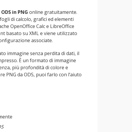
e ODS in PNG
online gratuitamente.
li di calcolo, grafici ed elementi
Apache OpenOffice Calc e LibreOffice
nt basato su XML e viene utilizzato
configurazione associate.
o immagine senza perdita di dati, il
ompresso. È un formato di immagine
enza, più profondità di colore e
eare PNG da ODS, puoi farlo con l’aiuto
amente
DS