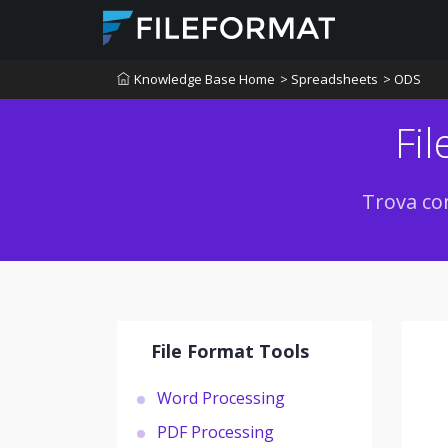
Knowledge Base Home
> Spreadsheets
> ODS
Fi
Trova con
File Format Tools
Word Processing
PDF Processing