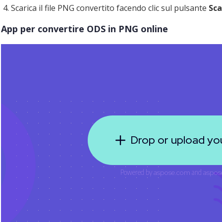
Scarica il file PNG convertito facendo clic sul pulsante
Sca
App per convertire ODS in PNG online