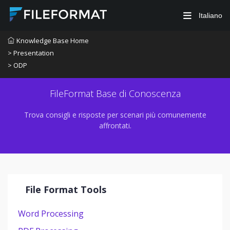
Italiano
Knowledge Base Home
> Presentation
> ODP
FileFormat Base di Conoscenza
Trova consigli e risposte per scenari più comunemente
affrontati.
File Format Tools
Word Processing