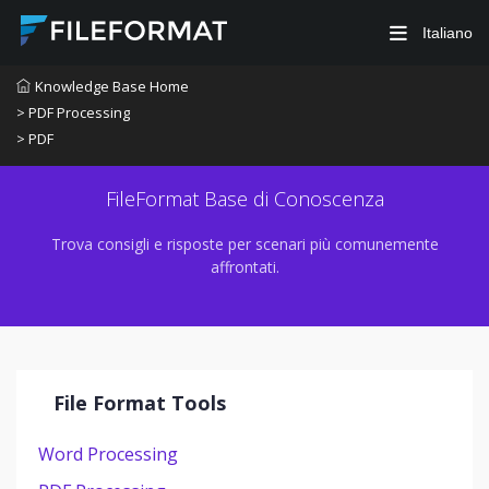
Italiano
Knowledge Base Home
> PDF Processing
> PDF
FileFormat Base di Conoscenza
Trova consigli e risposte per scenari più comunemente
affrontati.
File Format Tools
Word Processing