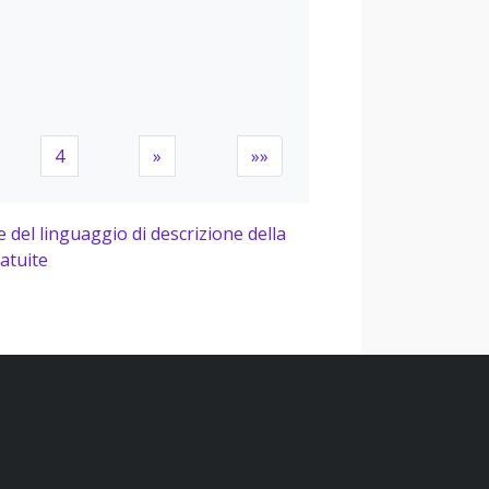
4
»
»»
le del linguaggio di descrizione della
atuite