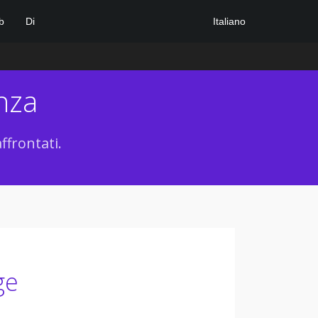
Italiano
b
Di
nza
ffrontati.
ge