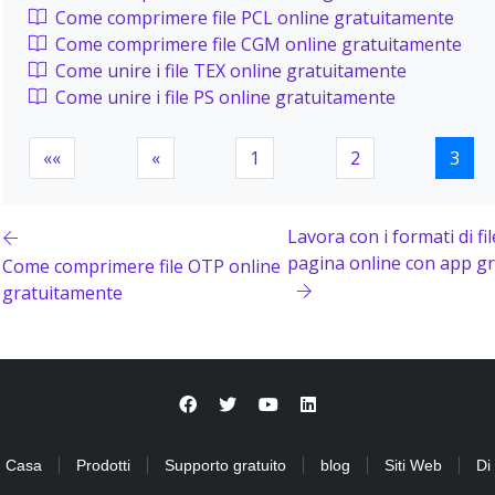
Come comprimere file PCL online gratuitamente
Come comprimere file CGM online gratuitamente
Come unire i file TEX online gratuitamente
Come unire i file PS online gratuitamente
««
«
1
2
3
Lavora con i formati di fi
pagina online con app gr
Come comprimere file OTP online
gratuitamente
Casa
Prodotti
Supporto gratuito
blog
Siti Web
Di