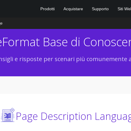
Prodotti
Acquistare
Supporto
Siti We
ge
leFormat Base di Conosce
sigli e risposte per scenari più comunemente a
Page Description Langua