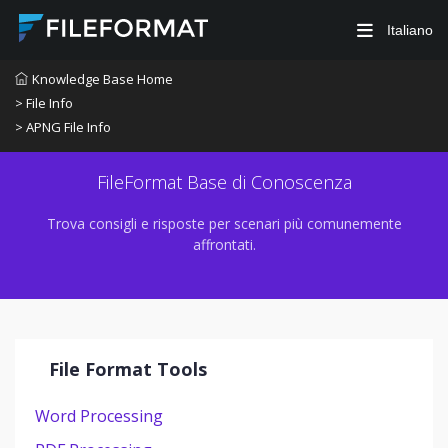
Italiano
Knowledge Base Home
> File Info
> APNG File Info
FileFormat Base di Conoscenza
Trova consigli e risposte per scenari più comunemente
affrontati.
File Format Tools
Word Processing