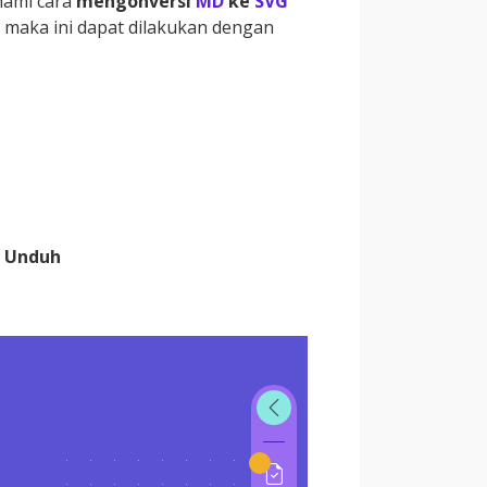
hami cara
mengonversi
MD
ke
SVG
D maka ini dapat dilakukan dengan
l
Unduh