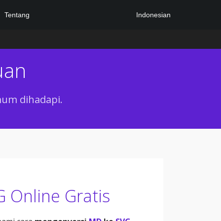
Indonesian
Tentang
uan
mum dihadapi.
 Online Gratis