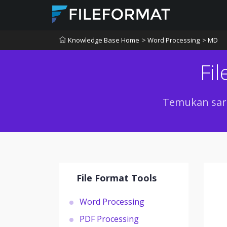
Knowledge Base Home
> Word Processing
> MD
Fi
Temukan sara
File Format Tools
Word Processing
PDF Processing