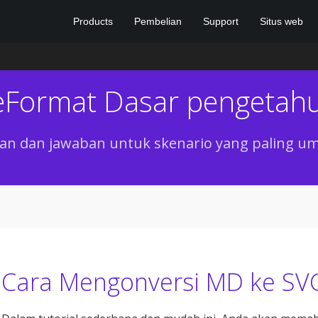
Products
Pembelian
Support
Situs web
leFormat Dasar pengetah
n dan jawaban untuk skenario yang paling u
Cara Mengonversi MD ke SVG