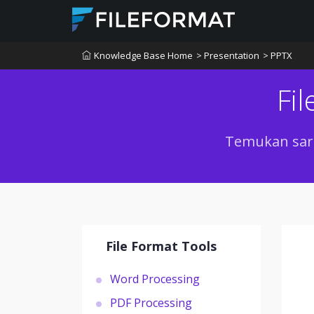
Knowledge Base Home
> Presentation
> PPTX
Fi
Temukan sara
File Format Tools
Word Processing
PDF Processing