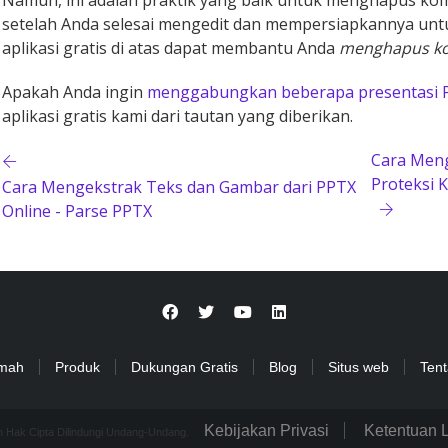
Namun, ini adalah praktik yang baik untuk menghapus kom
setelah Anda selesai mengedit dan mempersiapkannya untuk
aplikasi gratis di atas dapat membantu Anda
menghapus kom
Apakah Anda ingin
menggabungkan beberapa presentasi P
aplikasi gratis kami dari tautan yang diberikan.
Cara Meng
Proteksi 
Cara Mengekstrak Teks dan Gambar dari PPTX
Online - Parse PPTX
mah
Produk
Dukungan Gratis
Blog
Situs web
Ten
Kebijakan Privasi
Ketentuan 
uh Hak Cipta Dilindungi Undang-Undang.