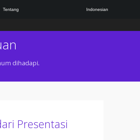
Indonesian
Tentang
uan
mum dihadapi.
ri Presentasi