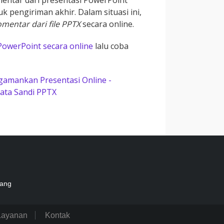
entar dari presentasi PowerPoint
 pengiriman akhir. Dalam situasi ini,
entar dari file PPTX
secara online.
owerPoint secara online
lalu coba
amankan Presentasi Online -
Kata Sandi PPTX
tang
Layanan
Kontak