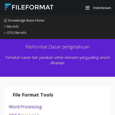
Indonesian
Knowledge Base Home
> File Info
> OTG File Info
FileFormat Dasar pengetahuan
Temukan saran dan jawaban untuk skenario yang paling umum
dihadapi.
File Format Tools
Word Processing