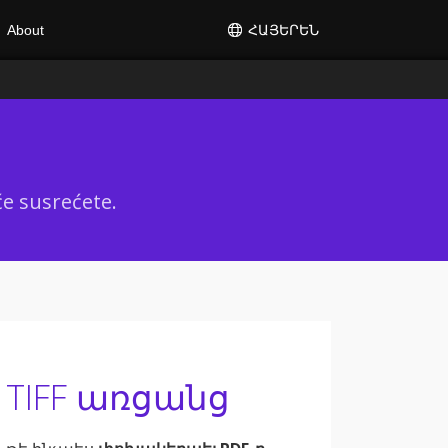
ՀԱՅԵՐԵՆ
About
će susrećete.
 TIFF առցանց