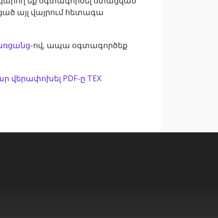
ք կարող եք օգտագործել ստացված
ցած այլ վայրում հետագա
 առցանց
-ով, ապա օգտագործեք
ր վերափոխել PDF-ը TEX