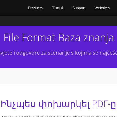
Products
Գնում
Support
Websites
File Format Baza znanja
vjete i odgovore za scenarije s kojima se najčeš
Ինչպես փոխարկել PDF-ը