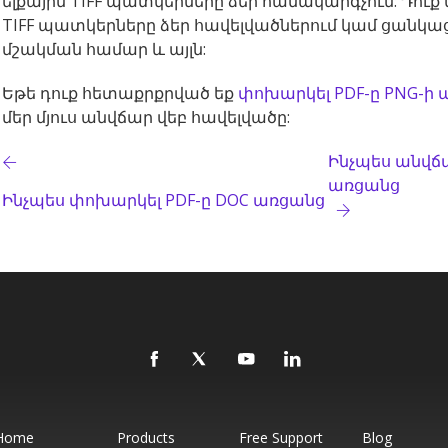
ելքային TIFF պատկերները ձեր համակարգչում: Դու
TIFF պատկերները ձեր հավելվածներում կամ ցանկա
մշակման համար և այլն:
Եթե դուք հետաքրքրված եք
փոխարկել PDF-ը PNG-ի
մեր մյուս անվճար վեբ հավելվածը:
Ինչպես անվճա
առցանց
Ինչպես փոխարկել PDF-ը DOC առցանց
Home
Products
Free Support
Blog