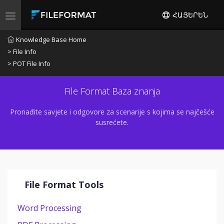
ՀԱՅԵՐԵՆ
Toggle navigation
Knowledge Base Home
> File Info
> POT File Info
File Format Baza znanja
Pronađite savjete i odgovore za scenarije s kojima se najčešće
susrećete.
File Format Tools
Word Processing