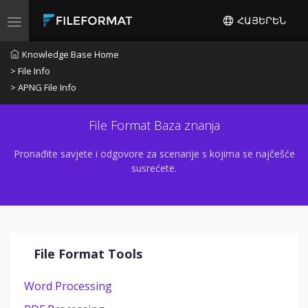
ՀԱՅԵՐԵՆ
Toggle navigation
Knowledge Base Home
> File Info
> APNG File Info
File Format Baza znanja
Pronađite savjete i odgovore za scenarije s kojima se najčešće
susrećete.
File Format Tools
Word Processing