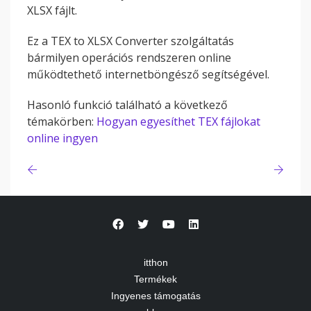
XLSX fájlt.
Ez a TEX to XLSX Converter szolgáltatás
bármilyen operációs rendszeren online
működtethető internetböngésző segítségével.
Hasonló funkció található a következő
témakörben:
Hogyan egyesíthet TEX fájlokat
online ingyen
itthon
Termékek
Ingyenes támogatás