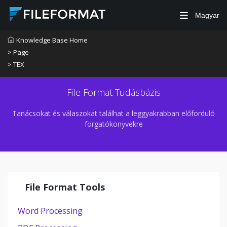
Magyar
Knowledge Base Home
> Page
> TEX
File Format Tudásbázis
Tanácsokat és válaszokat találhat a leggyakrabban előforduló
forgatókönyvekre
File Format Tools
Word Processing