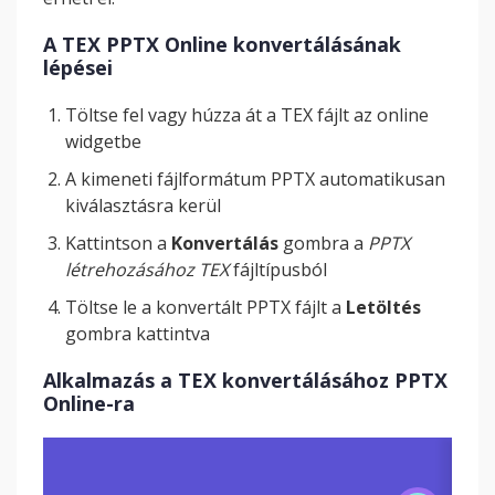
A TEX PPTX Online konvertálásának
lépései
Töltse fel vagy húzza át a TEX fájlt az online
widgetbe
A kimeneti fájlformátum PPTX automatikusan
kiválasztásra kerül
Kattintson a
Konvertálás
gombra a
PPTX
létrehozásához TEX
fájltípusból
Töltse le a konvertált PPTX fájlt a
Letöltés
gombra kattintva
Alkalmazás a TEX konvertálásához PPTX
Online-ra