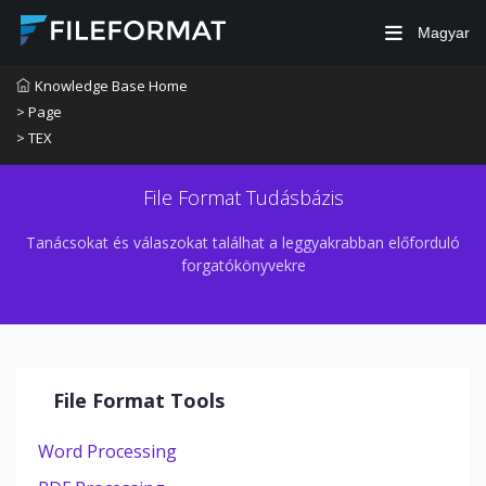
Magyar
Knowledge Base Home
> Page
> TEX
File Format Tudásbázis
Tanácsokat és válaszokat találhat a leggyakrabban előforduló
forgatókönyvekre
File Format Tools
Word Processing