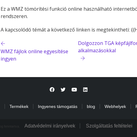
Ez a WMZ tömörítési funkció online használható internet
rendszeren.
A kapcsolódó témát a következő linken is megtekintheti: {
Dolgozzon TGA képfájlfo
alkalmazásokkal
WMZ fájlok online egyesítése
ingyen
Termékek
Ingyenes támogatás
blog
Webhelyek
Adatvédelmi irányelvek
Szolgáltatás feltételei
og fenntartva.