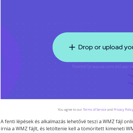
You agree to our
Terms of Service
and
Privacy Polic
A fenti lépések és alkalmazás lehetővé teszi a WMZ fájl onl
írnia a WMZ fájlt, és letöltenie kell a tömörített kimeneti WM