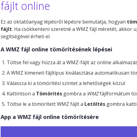
fájlt online
Ez az oktatóanyag lépésről lépésre bemutatja, hogyan
töm
fájlt
. Ha csökkenteni szeretné a WMZ fájl méretét, akkor 
segítségével érheti el.
A WMZ fájl online tömörítésének lépései
Töltse fel vagy húzza át a WMZ-fájlt az online alkalmazá
A WMZ kimeneti fájltípus kiválasztása automatikusan tö
Válassza ki a tömörítési szintet a lehetőségek közül
Kattintson a
Tömörítés
gombra a
WMZ
fájlformátum tö
Töltse le a tömörített WMZ fájlt a
Letöltés
gombra katti
App a WMZ fájl online tömörítésére