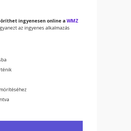
öríthet ingyenesen online a
WMZ
ugyanezt az ingyenes alkalmazás
sba
rténik
mörítéséhez
ntva