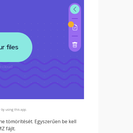
y
by using this app.
ine tömörítését. Egyszerűen be kell
Z fájlt.