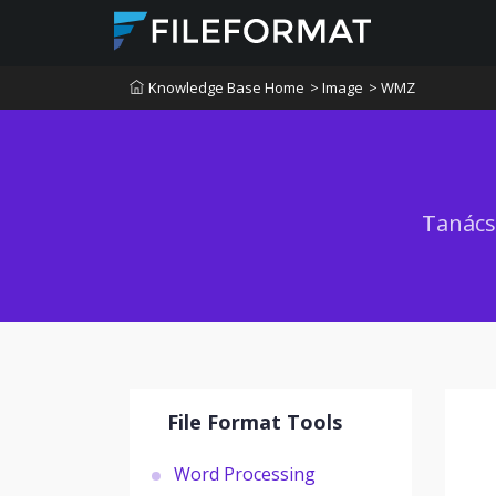
Knowledge Base Home
> Image
> WMZ
Tanács
File Format Tools
Word Processing