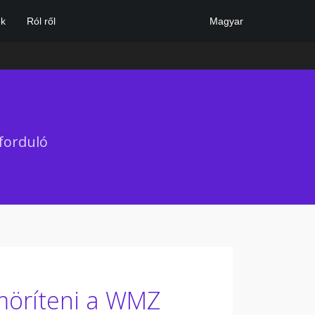
Magyar
k
Ról ről
forduló
möríteni a WMZ