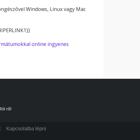
böngészővel Windows, Linux vagy Mac
{HIPERLINK1}}
rmátumokkal online ingyenes
Ról ről
Kapcsolatba lépni