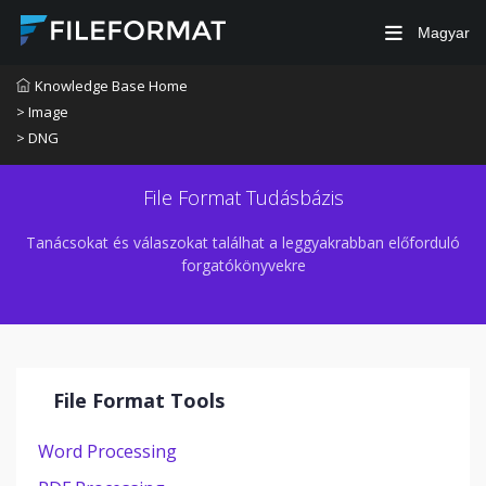
Magyar
Knowledge Base Home
> Image
> DNG
File Format Tudásbázis
Tanácsokat és válaszokat találhat a leggyakrabban előforduló
forgatókönyvekre
File Format Tools
Word Processing