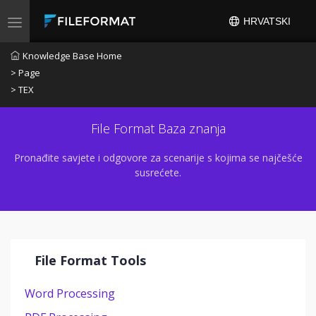
HRVATSKI
Uključi/isključi navigaciju
Knowledge Base Home
> Page
> TEX
File Format Baza znanja
Pronađite savjete i odgovore za scenarije s kojima se najčešće
susrećete.
File Format Tools
Word Processing