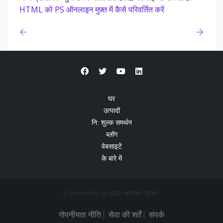
HTML को PS ऑनलाइन मुफ़्त में कैसे परिवर्तित करें
घर
उत्पादों
नि: शुल्क समर्थन
ब्लॉग
वेबसाइटें
के बारे में
© Smallize Pty Ltd 2026. सर्वाधिकार सुरक्षित.
गोपनीयता नीति
सेवा की शर्तें
संपर्क