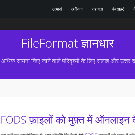
उत्पादों
खरीदना
सहायता
वेबसाइटें
क
FileFormat ज्ञानधार
 अधिक सामना किए जाने वाले परिदृश्यों के लिए सलाह और उत्तर ख
FODS फ़ाइलों को मुफ़्त में ऑनलाइन कै