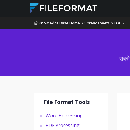
Knowledge Base Home
> Spreadsheets
> FODS
सबसे
File Format Tools
Word Processing
PDF Processing