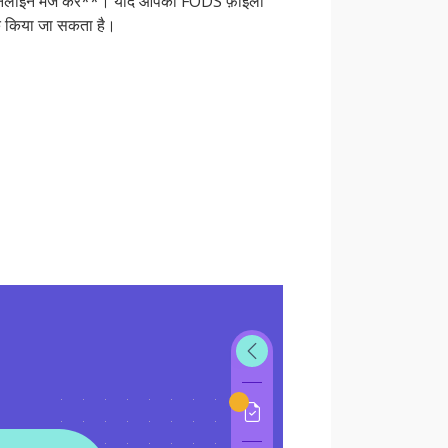
ं ऑनलाइन मर्ज करें**। यदि आपको FODS फ़ाइलों
के किया जा सकता है।