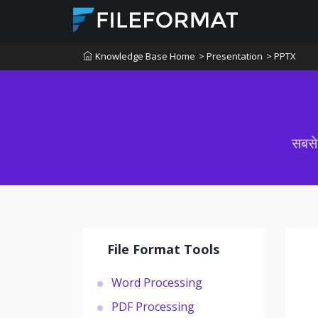
Knowledge Base Home
> Presentation
> PPTX
सबसे
File Format Tools
Word Processing
PDF Processing