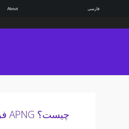
فارسی
About
اطلاعات فایل APNG - فرمت فایل APNG چیست؟