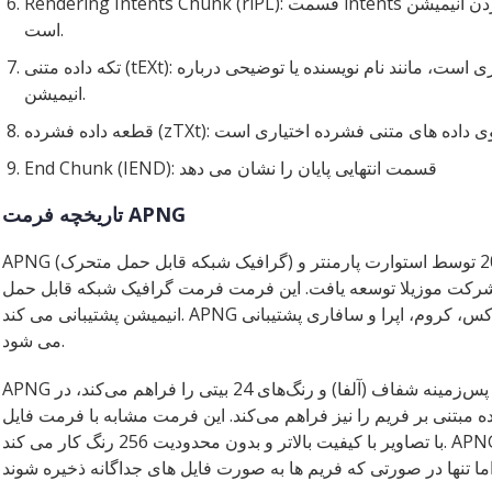
Rendering Intents Chunk (riPL): قسمت intents رندر حاوی اطلاعاتی در مورد نحوه رندر کردن انیمیشن
است.
تکه داده متنی (tEXt): قطعه داده متنی حاوی داده های متنی اختیاری است، مانند نام نویسنده یا توضیحی درباره
انیمیشن.
End Chunk (IEND): قسمت انتهایی پایان را نشان می دهد
تاریخچه فرمت APNG
APNG (گرافیک شبکه قابل حمل متحرک) یک فرمت فایل است که در سال 2004 توسط استوارت پارمنتر و
کت موزیلا توسعه یافت. این فرمت فرمت گرافیک شبکه قابل حمل (PNG) است که از
انیمیشن پشتیبانی می کند. APNG توسط انواع مرورگرهای وب از جمله فایرفاکس، کروم، اپرا و سافاری پشتیبانی
می شود.
APNG به گونه‌ای طراحی شده است که امکان پس‌زمینه شفاف (آلفا) و رنگ‌های 24 بیتی را فراهم می‌کند، در
تنی بر فریم را نیز فراهم می‌کند. این فرمت مشابه با فرمت فایل GIF، اما
با تصاویر با کیفیت بالاتر و بدون محدودیت 256 رنگ کار می کند. APNG همچنین از نرخ فریم متغیر پشتیبانی می