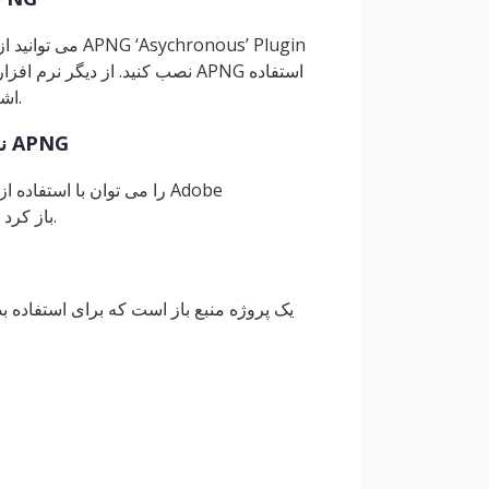
کرد می توان به GIMP، APNG Anime Maker و APNG Edit اشاره کرد.
نرم افزار، ابزار یا ویرایشگر مورد استفاده برای باز کردن فایل APNG
Photoshop، GIMP، IrfanView، Paint.NET، XnView و ApngEdit باز کرد.