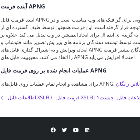
آینده فرمت APNG
آینده فرمت فایل APNG احتمالا روشن خواهد بود. فرمت فایل به خوبی برای گرافیک های وب مناسب است و در
توجه قرار گرفته است. این فرمت همچنین توسط طیف گسترده ای از
 گزینه ای ایده آل برای ایجاد انیمیشن در وب تبدیل می کند. علاوه بر
 توسط توسعه دهندگان برنامه های ویرایش تصویر مانند فتوشاپ و GIMP پذیرفته شده است و
ایجاد، ویرایش و به اشتراک گذاری فایل های APNG را آسان تر می کند. همانطور که توسعه دهندگان بیشتر فرمت
را اتخاذ می کنند، محبوبیت فایل های APNG احتمالا افزایش می یابد.
عملیات انجام شده بر روی فرمت فایل APNG
برای مشاهده و انجام تمام عملیات روی فایل‌های APNG،
اطلاعات فایل XSLFO - فرمت فایل XSLFO چیست؟