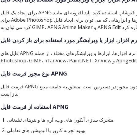
برای ایجاد یک فایل APNG می توانید از فتوشاپ استفاده کنید. باید افزونه ای مانند APNG ‘Asychronous’ Plugin
برای Adobe Photoshop نصب کنید. از دیگر نرم افزارها و ابزارهایی که می توان برای ایجاد فایل APNG استفاده
فایل های APNG را می توان با استفاده از نرم افزارها، ابزارها و ویرایشگرهای مختلف از جمله Adobe
نوع مجوز فرمت فایل APNG
فرمت فایل APNG یک پروژه منبع باز است که برای استفاده بدون مجوز در دسترس است. متعلق به جامعه منبع
باز است.
استفاده از فرمت فایل APNG
متحرک سازی آیکون های وب، آرم ها و بنرهای تبلیغاتی.
بهبود تجربه کاربر با انیمیشن های تعاملی