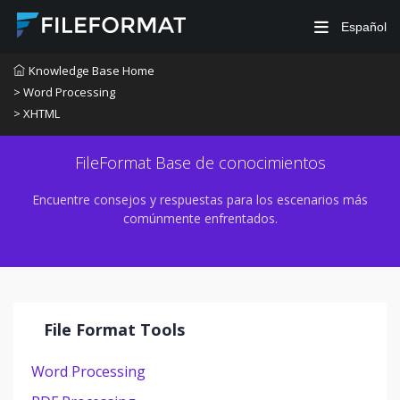
Español
Knowledge Base Home
> Word Processing
> XHTML
FileFormat Base de conocimientos
Encuentre consejos y respuestas para los escenarios más
comúnmente enfrentados.
File Format Tools
Word Processing