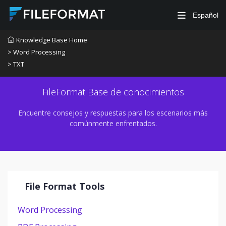
Español
Knowledge Base Home
> Word Processing
> TXT
FileFormat Base de conocimientos
Encuentre consejos y respuestas para los escenarios más
comúnmente enfrentados.
File Format Tools
Word Processing