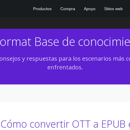
Productos
Compra
Apoyo
Sitios web
Format Base de conocimi
onsejos y respuestas para los escenarios má
enfrentados.
Cómo convertir OTT a EPUB e