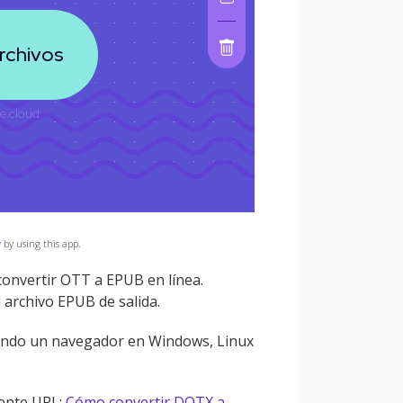
y
by using this app.
convertir OTT a EPUB en línea.
 archivo EPUB de salida.
sando un navegador en Windows, Linux
iente URL:
Cómo convertir DOTX a