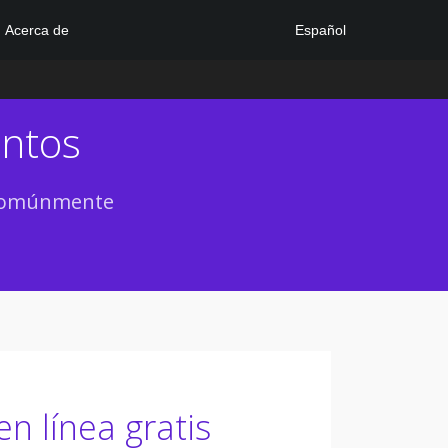
Español
Acerca de
entos
s comúnmente
n línea gratis