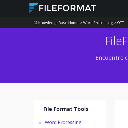
Knowledge Base Home
> Word Processing
> OTT
File
Encuentre c
File Format Tools
Word Processing