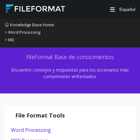
Español
Knowledge Base Home
> Word Processing
> MD
FileFormat Base de conocimientos
Encuentre consejos y respuestas para los escenarios más
comúnmente enfrentados.
File Format Tools
Word Processing