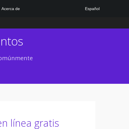
Español
Acerca de
entos
s comúnmente
 línea gratis