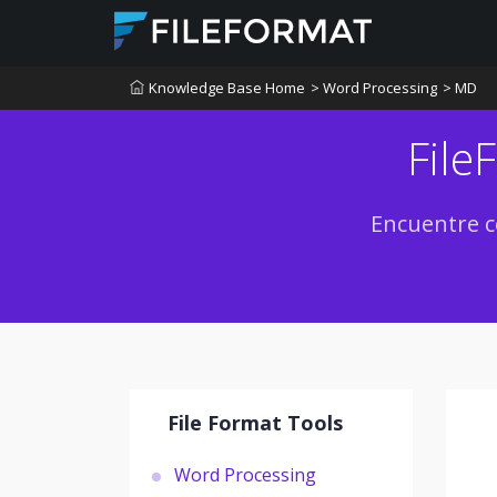
Knowledge Base Home
> Word Processing
> MD
File
Encuentre c
File Format Tools
Word Processing