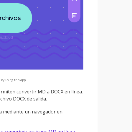
y
by using this app.
permiten convertir MD a DOCX en línea.
rchivo DOCX de salida.
nea mediante un navegador en
o comprimir archivos MD en línea