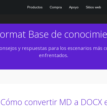
Productos
Compra
Apoyo
Sitios web
Format Base de conocimi
onsejos y respuestas para los escenarios má
enfrentados.
Cómo convertir MD a DOCX en