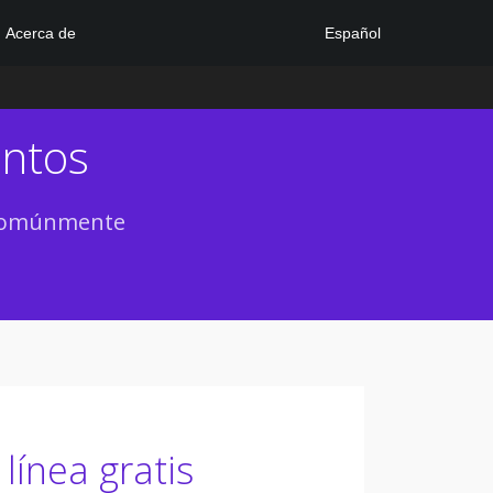
Español
Acerca de
entos
s comúnmente
línea gratis