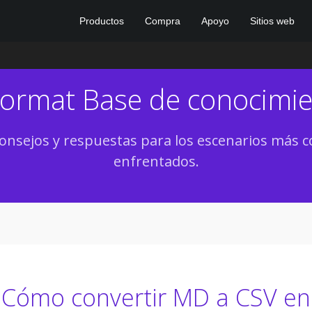
Productos
Compra
Apoyo
Sitios web
Format Base de conocimi
onsejos y respuestas para los escenarios má
enfrentados.
Cómo convertir MD a CSV en 