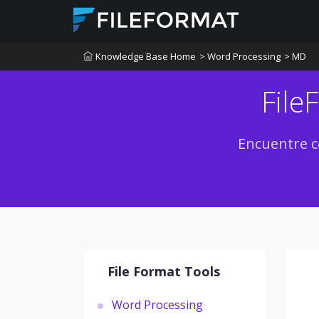
Knowledge Base Home
> Word Processing
> MD
File
Encuentre c
File Format Tools
Word Processing