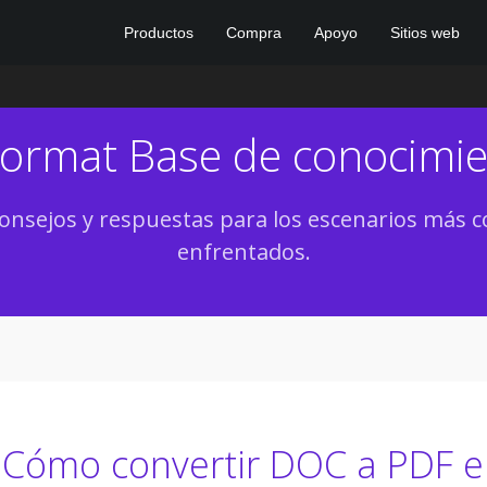
Productos
Compra
Apoyo
Sitios web
Format Base de conocimi
onsejos y respuestas para los escenarios má
enfrentados.
Cómo convertir DOC a PDF e