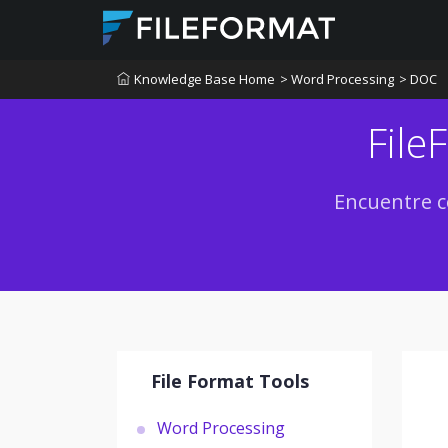
Knowledge Base Home
> Word Processing
> DOC
File
Encuentre c
File Format Tools
Word Processing