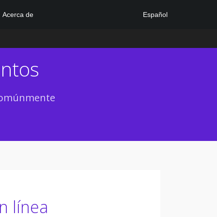
Español
Acerca de
entos
s comúnmente
n línea