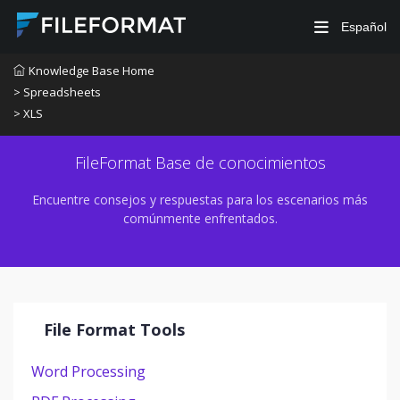
Español
Knowledge Base Home
> Spreadsheets
> XLS
FileFormat Base de conocimientos
Encuentre consejos y respuestas para los escenarios más
comúnmente enfrentados.
File Format Tools
Word Processing