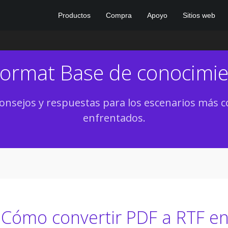
Productos
Compra
Apoyo
Sitios web
Format Base de conocimi
onsejos y respuestas para los escenarios má
enfrentados.
Cómo convertir PDF a RTF en