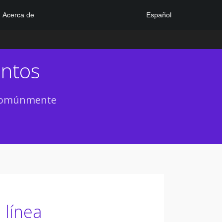
Español
Acerca de
entos
s comúnmente
 línea