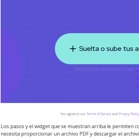
You agree to our
Terms of Service
and
Privacy Polic
Los pasos y el widget que se muestran arriba le permiten co
necesita proporcionar un archivo PDF y descargar el archivo