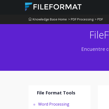
Knowledge Base Home
> PDF Processing
> PDF
File
Encuentre c
File Format Tools
Word Processing