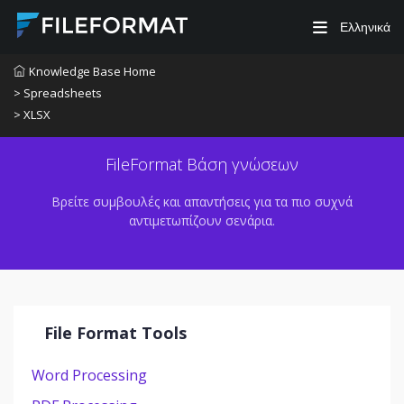
Ελληνικά
Knowledge Base Home
> Spreadsheets
> XLSX
FileFormat Βάση γνώσεων
Βρείτε συμβουλές και απαντήσεις για τα πιο συχνά
αντιμετωπίζουν σενάρια.
File Format Tools
Word Processing