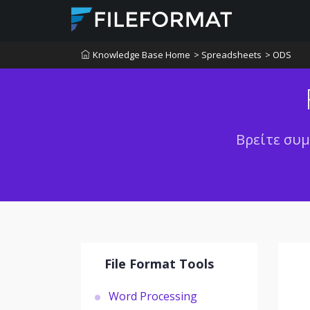
Knowledge Base Home
> Spreadsheets
> ODS
Βρείτε συμ
File Format Tools
Word Processing