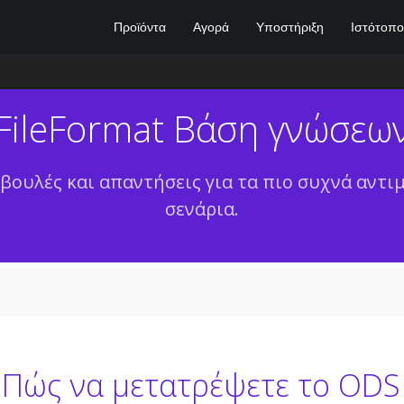
Προϊόντα
Αγορά
Υποστήριξη
Ιστότοπο
FileFormat Βάση γνώσεω
βουλές και απαντήσεις για τα πιο συχνά αντ
σενάρια.
Πώς να μετατρέψετε το ODS 