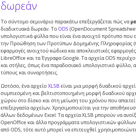
δωρεάν
Το σύντομο σεμινάριο παρακάτω επεξεργάζεται πώς να
μ
διαδικτυακά δωρεάν. Το
ODS
(OpenDocument Spreadsheet)
υπολογιστικά φύλλα που είναι ένα ανοιχτό πρότυπο που 
την Προώθηση των Προτύπων Δομημένης Πληροφορίας (OA
εφαρμογές ανοιχτού κώδικα και αποκλειστικές εφαρμογές,
LibreOffice και τα Έγγραφα Google. Τα αρχεία ODS περιέ
και στήλες, όπως ένα παραδοσιακό υπολογιστικό φύλλο, 
τύπους και συναρτήσεις.
Ωστόσο, ένα αρχείο
XLSB
είναι μια μορφή δυαδικού αρχείου
συμπιεσμένη και βελτιστοποιημένη μορφή δυαδικού αρχ
χώρου στο δίσκο και στη μείωση του χρόνου που απαιτείτα
επεξεργασία αρχείων. Χρησιμοποιείται για την αποθήκευ
άλλων δεδομένων Excel. Τα αρχεία XLSB μπορούν να ανοίξο
OpenOffice και άλλα προγράμματα υπολογιστικών φύλλων.
από ODS, τότε αυτό μπορεί να επιτευχθεί χρησιμοποιώντ