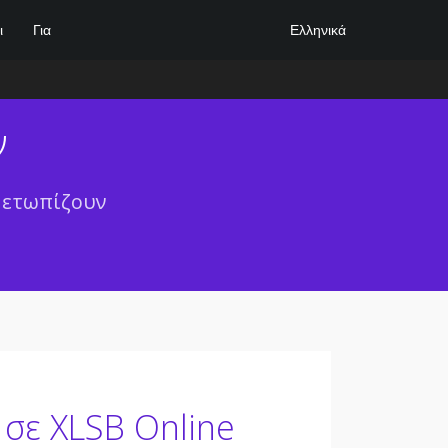
Ελληνικά
ι
Για
ν
ιμετωπίζουν
σε XLSB Online