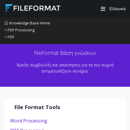
Ελληνικά
Knowledge Base Home
> PDF Processing
> PDF
FileFormat Βάση γνώσεων
Βρείτε συμβουλές και απαντήσεις για τα πιο συχνά
αντιμετωπίζουν σενάρια.
File Format Tools
Word Processing