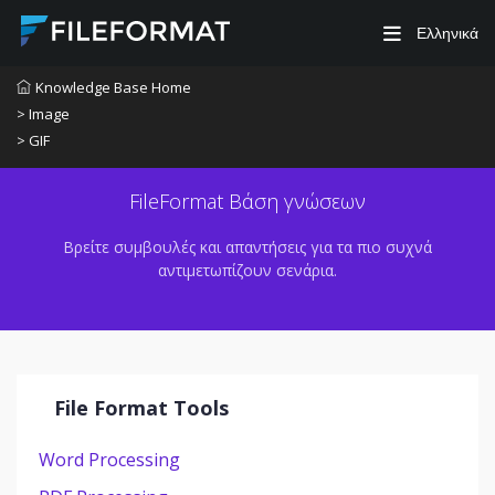
Ελληνικά
Knowledge Base Home
> Image
> GIF
FileFormat Βάση γνώσεων
Βρείτε συμβουλές και απαντήσεις για τα πιο συχνά
αντιμετωπίζουν σενάρια.
File Format Tools
Word Processing