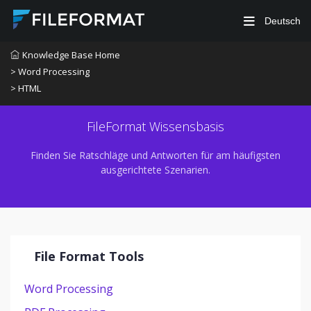
Deutsch
Knowledge Base Home
> Word Processing
> HTML
FileFormat Wissensbasis
Finden Sie Ratschläge und Antworten für am häufigsten
ausgerichtete Szenarien.
File Format Tools
Word Processing