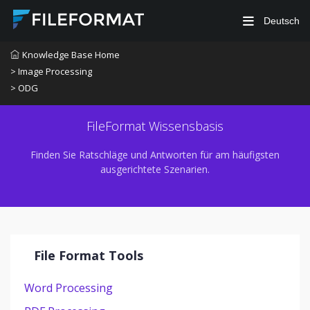
Deutsch
Knowledge Base Home
> Image Processing
> ODG
FileFormat Wissensbasis
Finden Sie Ratschläge und Antworten für am häufigsten
ausgerichtete Szenarien.
File Format Tools
Word Processing