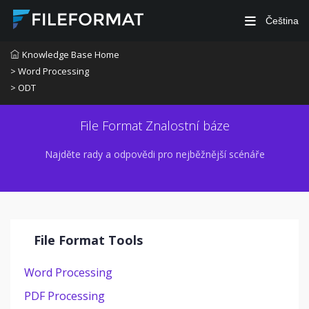
Čeština
Knowledge Base Home
> Word Processing
> ODT
File Format Znalostní báze
Najděte rady a odpovědi pro nejběžnější scénáře
File Format Tools
Word Processing
PDF Processing