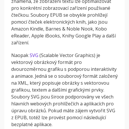
znamená, že zobrazení textu lze optimalizovat
pro konkrétní zobrazovací zařízení používané
čtečkou. Soubory EPUB se obvykle prohlížejí
pomocí čteček elektronických knih, jako jsou
Amazon Kindle, Barnes & Noble Nook, Kobo
eReader, Apple iBooks, Knihy Google Play a další
zařízení.
Naopak
SVG
(Scalable Vector Graphics) je
vektorový obrázkový formát pro
dvourozměrnou grafiku s podporou interaktivity
a animace. Jedná se o souborový formát založený
na XML, který popisuje obrázky s vektorovou
grafikou, textem a dalšími grafickými prvky.
Soubory SVG jsou široce podporovány ve všech
hlavních webových prohlížečích a aplikacích pro
úpravu obrázků. Pokud máte zájem vytvořit SVG
z EPUB, totéž lze provést pomocí následující
bezplatné aplikace.