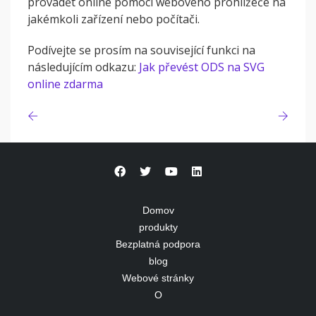
provádět online pomocí webového prohlížeče na
jakémkoli zařízení nebo počítači.
Podívejte se prosím na související funkci na
následujícím odkazu:
Jak převést ODS na SVG
online zdarma
Domov
produkty
Bezplatná podpora
blog
Webové stránky
O