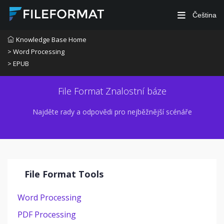
Čeština
Knowledge Base Home
> Word Processing
> EPUB
File Format Znalostní báze
Najděte rady a odpovědi pro nejběžnější scénáře
File Format Tools
Word Processing
PDF Processing