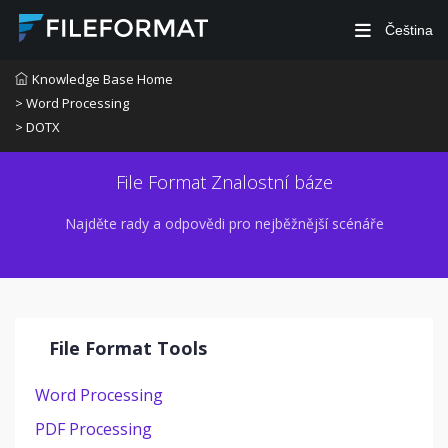
Čeština
Knowledge Base Home
> Word Processing
> DOTX
File Format Znalostní báze
Najděte rady a odpovědi pro nejběžnější scénáře
File Format Tools
Word Processing
PDF Processing