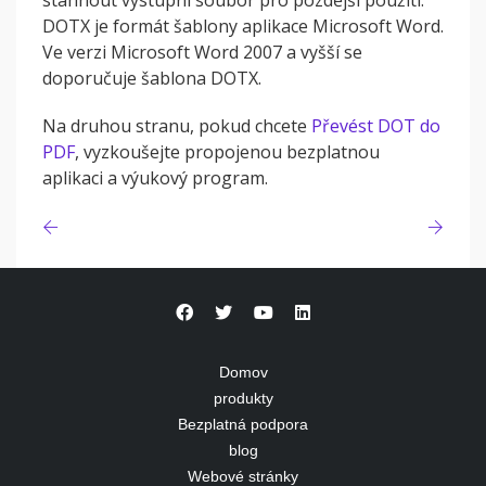
stáhnout výstupní soubor pro pozdější použití.
DOTX je formát šablony aplikace Microsoft Word.
Ve verzi Microsoft Word 2007 a vyšší se
doporučuje šablona DOTX.
Na druhou stranu, pokud chcete
Převést DOT do
PDF
, vyzkoušejte propojenou bezplatnou
aplikaci a výukový program.
Domov
produkty
Bezplatná podpora
blog
Webové stránky