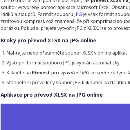
Tento tutoriál vám pomůže pochopit, jak
převést XLSX na
soubor vytvořený pomocí aplikace Microsoft Excel. Obsahuj
řádků a sloupců. Formát souboru
JPG
je však formát soubo
ztrátovou kompresi, což znamená, že při komprimaci soubo
obrázku. Pokud si přejete vytvořit JPG z XLSX, lze to provés
Kroky pro převod XLSX na JPG online
Nahrajte nebo přetáhněte soubor XLSX v online aplikaci
Výstupní formát souboru JPG je vybrán automaticky
Klikněte na
Převést
pro
vytvoření JPG ze souboru typu 
Stáhněte si převedený soubor JPG kliknutím na tlačítko
Aplikace pro převod XLSX na JPG online