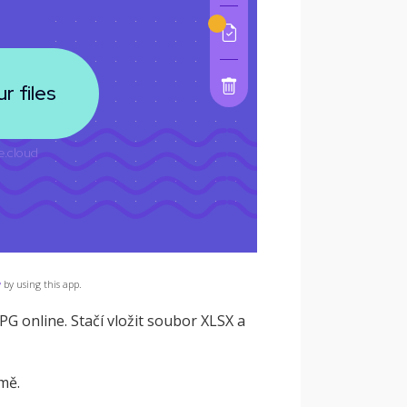
y
by using this app.
G online. Stačí vložit soubor XLSX a
mě.