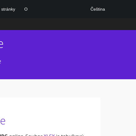
Čeština
stránky
O
e
e
ne