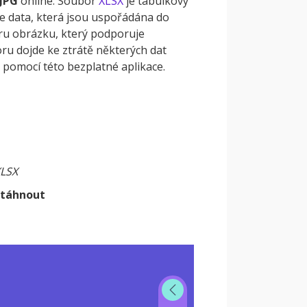
 JPG
online. Soubor
XLSX
je tabulkový
e data, která jsou uspořádána do
ru obrázku, který podporuje
ru dojde ke ztrátě některých dat
t pomocí této bezplatné aplikace.
XLSX
Stáhnout