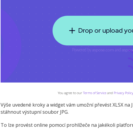
You agree to our
Terms of Service
and
Privacy Polic
Výše uvedené kroky a widget vám umožní převést XLSX na JP
stáhnout výstupní soubor JPG.
To lze provést online pomocí prohlížeče na jakékoli platfor