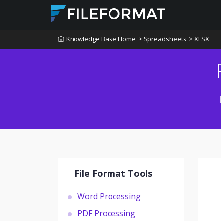
Knowledge Base Home
> Spreadsheets
> XLSX
File Format Tools
Word Processing
PDF Processing