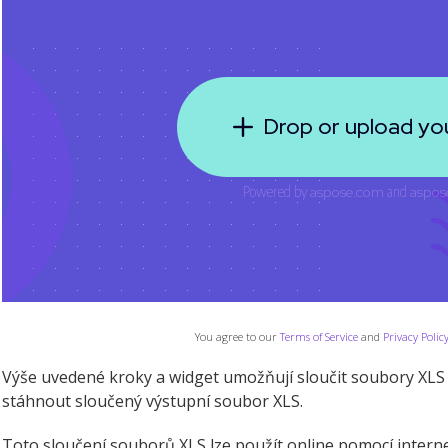
You agree to our
Terms of Service
and
Privacy Polic
Výše uvedené kroky a widget umožňují sloučit soubory XLS 
stáhnout sloučený výstupní soubor XLS.
Toto sloučení souborů XLS lze použít online pomocí inter