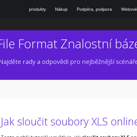
produkty
Nákup
Podpěra, podpora
Webové 
File Format Znalostní báz
Najděte rady a odpovědi pro nejběžnější scénář
Jak sloučit soubory XLS onlin