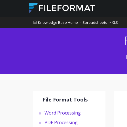
Knowledge Base Home
> Spreadsheets
> XLS
File Format Tools
Word Processing
PDF Processing