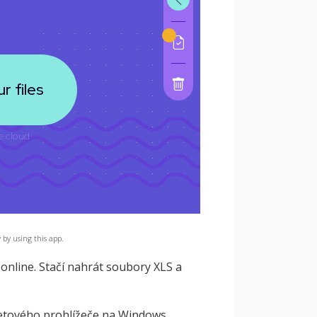
y
by using this app.
online. Stačí nahrát soubory XLS a
netového prohlížeče na Windows,