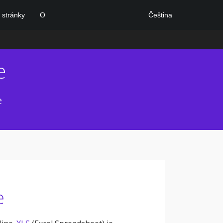
Čeština
stránky
O
e
e
e