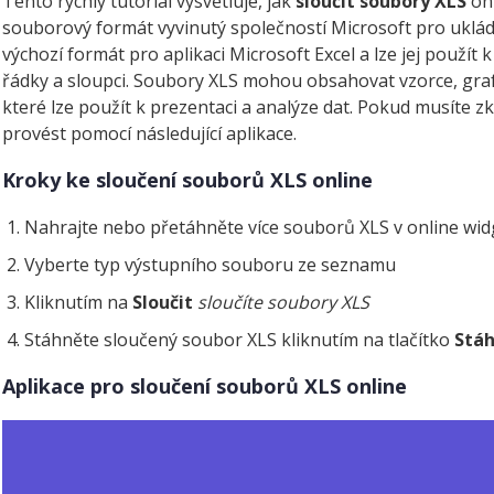
Tento rychlý tutoriál vysvětluje, jak
sloučit soubory XLS
onl
souborový formát vyvinutý společností Microsoft pro uklá
výchozí formát pro aplikaci Microsoft Excel a lze jej použít
řádky a sloupci. Soubory XLS mohou obsahovat vzorce, grafy
které lze použít k prezentaci a analýze dat. Pokud musíte 
provést pomocí následující aplikace.
Kroky ke sloučení souborů XLS online
Nahrajte nebo přetáhněte více souborů XLS v online wi
Vyberte typ výstupního souboru ze seznamu
Kliknutím na
Sloučit
sloučíte soubory XLS
Stáhněte sloučený soubor XLS kliknutím na tlačítko
Stá
Aplikace pro sloučení souborů XLS online