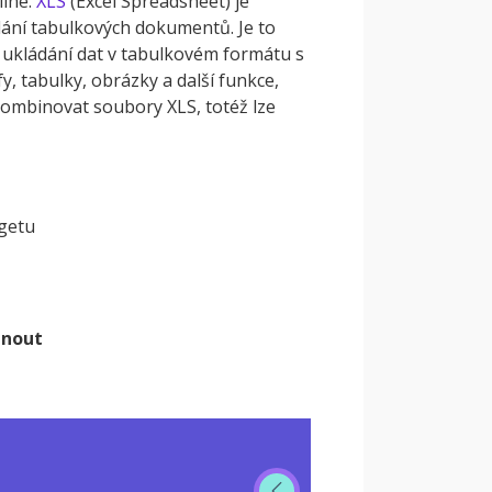
ine.
XLS
(Excel Spreadsheet) je
dání tabulkových dokumentů. Je to
 k ukládání dat v tabulkovém formátu s
, tabulky, obrázky a další funkce,
zkombinovat soubory XLS, totéž lze
dgetu
hnout