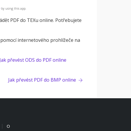
y
by using this app.
ádět PDF do TEXu online. Potřebujete
 pomocí internetového prohlížeče na
Jak převést ODS do PDF online
Jak převést PDF do BMP online
O