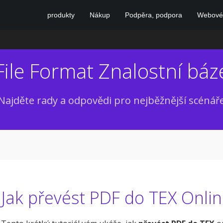
produkty
Nákup
Podpěra, podpora
Webové 
File Format Znalostní báz
Najděte rady a odpovědi pro nejběžnější scénář
Jak převést PDF do TEX Onli