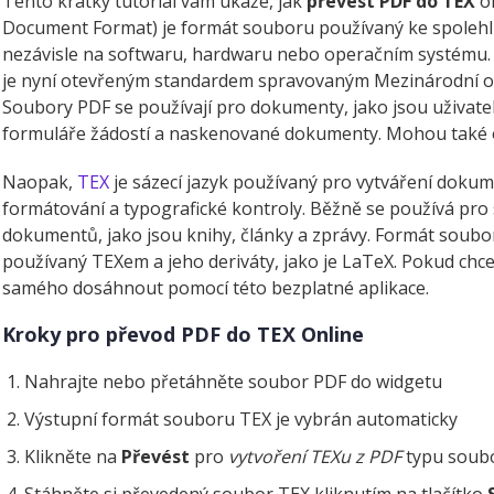
Tento krátký tutoriál vám ukáže, jak
převést PDF do TEX
on
Document Format) je formát souboru používaný ke spolehl
nezávisle na softwaru, hardwaru nebo operačním systému. 
je nyní otevřeným standardem spravovaným Mezinárodní org
Soubory PDF se používají pro dokumenty, jako jsou uživatel
formuláře žádostí a naskenované dokumenty. Mohou také ob
Naopak,
TEX
je sázecí jazyk používaný pro vytváření dok
formátování a typografické kontroly. Běžně se používá pro
dokumentů, jako jsou knihy, články a zprávy. Formát soubo
používaný TEXem a jeho deriváty, jako je LaTeX. Pokud chce
samého dosáhnout pomocí této bezplatné aplikace.
Kroky pro převod PDF do TEX Online
Nahrajte nebo přetáhněte soubor PDF do widgetu
Výstupní formát souboru TEX je vybrán automaticky
Klikněte na
Převést
pro
vytvoření TEXu z PDF
typu soub