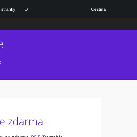
Čeština
stránky
O
e
e
ne zdarma