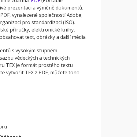
line zdarma.
PDF
(Portable
ivé prezentaci a výměně dokumentů,
PDF, vynalezené společností Adobe,
anizací pro standardizaci (ISO).
ské příručky, elektronické knihy,
sahovat text, obrázky a další média.
umentů s vysokým stupněm
 sazbu vědeckých a technických
ru TEX je formát prostého textu
te vytvořit TEX z PDF, můžete toho
oru