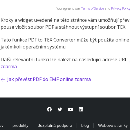
You agree to our
Terms of Service
and
Privacy Polic
Kroky a widget uvedené na této stránce vám umožňují přev
pouze vložit soubor PDF a stáhnout výstupní soubor TEX.
Tato funkce PDF to TEX Converter může být použita online
jakémkoli operačním systému.
Další relevantní funkci lze nalézt na následující adrese URL:
zdarma
Jak převést PDF do EMF online zdarma
ov
produkty
Bezplatná podpora
blog
Webové stránky