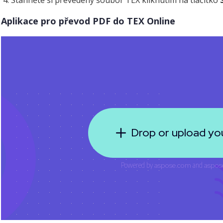
Stáhněte si převedený soubor TEX kliknutím na tlačítko
Aplikace pro převod PDF do TEX Online