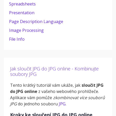
Spreadsheets
Presentation
Page Description Language
Image Processing
File Info
Jak sloučit JPG do JPG online - Kombinujte
soubory JPG
Tento krátký tutoriál vám ukáže, jak
sloučit JPG
do JPG online
z vašeho webového prohlížeče.
Aplikace vám pomůže
zkombinovat více souborů
JPG
do jednoho souboru
JPG
.
Kroky ke sloučení JPG do JPG online