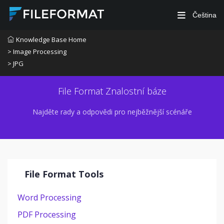
Čeština
Knowledge Base Home
> Image Processing
> JPG
File Format Znalostní báze
Najděte rady a odpovědi pro nejběžnější scénáře
File Format Tools
Word Processing
PDF Processing