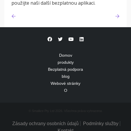
použijte naši další bezplatnou aplikaci.
Domov
produkty
Bezplatná podpora
blog
Webové stránky
O
© Smallize Pty Ltd 2026. Všechna práva vyhrazena.
Zásady ochrany osobních údajů
Podmínky služby
Kontakt