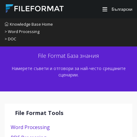
Български
Knowledge Base Home
> Word Processing
> DOC
File Format База знания
Намерете съвети и отговори за най-често срещаните
сценарии.
File Format Tools
Word Processing