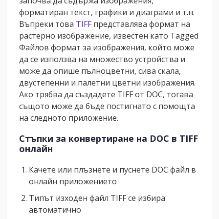
започва да съдържа изображения,
форматиран текст, графики и диаграми и т.н.
Въпреки това
TIFF
представлява формат на
растерно изображение, известен като Tagged
Файлов формат за изображения, който може
да се използва на множество устройства и
може да опише пълноцветни, сива скала,
двустепенни и палетни цветни изображения.
Ако трябва да създадете TIFF от DOC, тогава
същото може да бъде постигнато с помощта
на следното приложение.
Стъпки за конвертиране на DOC в TIFF
онлайн
Качете или плъзнете и пуснете DOC файл в
онлайн приложението
Типът изходен файл TIFF се избира
автоматично