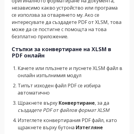
оригиналното форматиране на документа,
независимо какво устройство или програма
се използва за отварянето му. Ако се
интересувате да създадете PDF от XLSM, това
може да се постигне с помощта на това
безплатно приложение.
Стъпки за конвертиране на XLSM в
PDF онлайн
Качете или плъзнете и пуснете XLSM файл в
онлайн изпълнимия модул
Типът изходен файл PDF се избира
автоматично
Щракнете върху
Конвертиране
, за да
създадете PDF от файлов формат XLSM
Изтеглете конвертирания PDF файл, като
щракнете върху бутона
Изтегляне