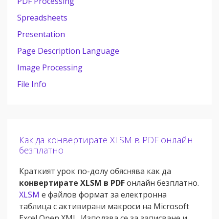
PDF Processing
Spreadsheets
Presentation
Page Description Language
Image Processing
File Info
Как да конвертирате XLSM в PDF онлайн
безплатно
Краткият урок по-долу обяснява как да
конвертирате XLSM в PDF
онлайн безплатно.
XLSM
е файлов формат за електронна
таблица с активирани макроси на Microsoft
Excel Open XML. Използва се за записване и