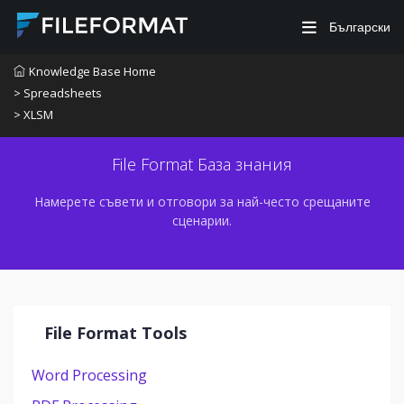
Български
Knowledge Base Home
> Spreadsheets
> XLSM
File Format База знания
Намерете съвети и отговори за най-често срещаните
сценарии.
File Format Tools
Word Processing