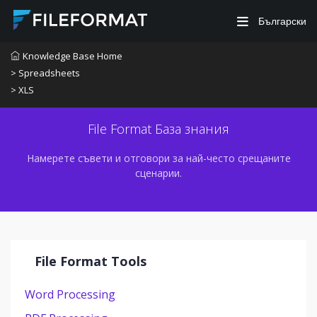
Български
Knowledge Base Home
> Spreadsheets
> XLS
File Format База знания
Намерете съвети и отговори за най-често срещаните
сценарии.
File Format Tools
Word Processing