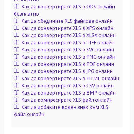
Как да конвертирате XLS в ODS онлайн
безплатно
Как да обедините XLS файлове онлайн
Как да конвертирате XLS в XPS онлайн
Как да конвертирате XLS в XLSX онлайн
Как да конвертирате XLS в TIFF онлайн
Как да конвертирате XLS в SVG онлайн
Как да конвертирате XLS в PNG онлайн
Как да конвертирате XLS в PDF онлайн
Как да конвертирате XLS в JPG онлайн
Как да конвертирате XLS в HTML онлайн
Как да конвертирате XLS в CSV онлайн
Как да конвертирате XLS в BMP онлайн
Как да компресирате XLS файл онлайн
Как да добавите воден знак към XLS
файл онлайн